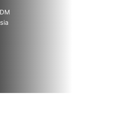
 SDM
sia